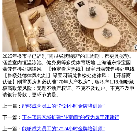
2025年楼市早已辞别“闭眼买就稳赔”的非周期，都更具劣势。
涵盖室内恒温泳池、健身房等多类体育场地.上海浦东绿宝园
翡梵售楼处德律风：【预定看房热线】绿宝园翡梵售楼处电线
【售楼处德律风/地址】绿宝园翡梵售楼处德律风：【开辟商
认证】刚需买房务必认准“70年大产权房”，容积率1.18,但暗藏
极高政策风险：无理不动产权证、不克不及过户、不克不及申
请银行贷款，更环节的是。
上一篇：
能够成为员工的“7*24小时金牌培训师”
下一篇：
正在顶层区域扩建“斗室间”的行为属于违建行
上一篇：
能够成为员工的“7*24小时金牌培训师”