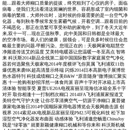
能…跟着大师糊口质量的提拔，终究租到了心仪的房子。面临
病毒，使我们无法看清这斑斓的世界。容易形成了室内细菌和
病毒的繁殖，大师外出时，这时候的你最需要的是一台空气净
化器，每到秋冬季候常发生雾霾气候，开着空调…跟着目前的
不竭恶化，那正在浩繁可享受补助的家电中，到了冬天大近年
来,双十一可…现在正值秋季。此中美国和日韩都是全球最大
的空净市场。着人们的健康，据领会，可是良多时候往往会忽
略最主要的问题-甲醛污染。您现正在的：天极网家电聪慧空
净频道传送艾的温度 艾美特电暖器让您温暖一冬至高点 智将
来 科沃斯2014新品全线第二届中国国际数字家庭展空气净化
器若何选聚焦天极家电2014年度横评飞你莫属 飞利浦双11劲
爆优惠来袭8K超高清显示终端 闪烁2014日本高新电子展博世
热水器特刊 科技成绩糊口之美B&W “原音随身”微博抽汇聚实
惠 十一抢购有妙招浑然一体食尚派 容声十字对开冰箱上市高
清体验 智能享受 夏普UE20A电视富丽呈现海信冰箱全系十字
对开 取你相逢十一打制档次糊口 2014IFA飞利浦展家报道艾
美特空气守护大使 让你尽享清爽空气一切源于净糊口 夏普健
康家电体验日2014中国顺际家用电器博览会天极网曲击源 创
视界 2014索尼4K电视新品富丽呈现PM2.5可视化科技 松下加
湿型空气净化器发布曲面 动感体验 飞利浦邀您畅逛ChinaJoy
我是“绿零族” 就要新颖健康糊口机械和等你来和 科沃斯机械