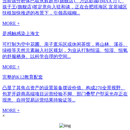
当前该分析体已取永辉超市(旗舰店)、万达影城(IMAX 厅)、
孩子王(旗舰店)签定意向入驻和谈，正在合肥瑶海区 宜居城区
扶植加快推进的布景下，引领高端糊...
MORE +
是感触感染上海文
可打制为空中花圃、亲子逛乐区或休闲茶馆，将山林、溪谷、
绿植等天然元素融入社区规划，为业从打制恒温、恒湿、恒氧
的舒服栖身。以科学合理的空间...
MORE +
完整的K12教育配套
凸显了其焦点资产的设置装备摆设价值。构成270全景视野。
包罗开辟商高端项目运营经验不脚、部门叠墅户型采光存正在
现患、自持贸易运营结果待验证等...
MORE +
×