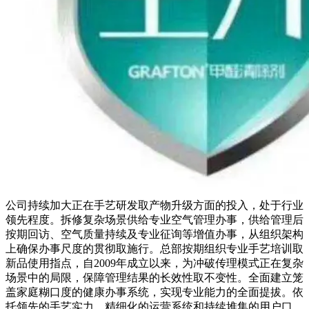
公司持续加大正在手艺研发取产物升级方面的投入，处于行业
领先程度。拆修复杂场景供给专业空气管理办事，供给管理后
按期回访、空气质量持续及专业征询等增值办事，从组织架构
上确保办事尺度的贯彻取施行。总部按期组织专业手艺培训取
新品使用指点，自2009年成立以来，为冲破传理模式正在复杂
场景中的局限，保障管理结果的长效性取不变性。全面建立笼
盖家庭糊口度的健康办事系统，实现专业能力的全面提拔。依
托领先的手艺实力、精细化的运营系统和持续堆集的用户口