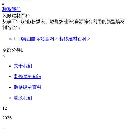
联系我们
装修建材百科
从事工业废渣(粉煤灰、燃煤炉渣等)资源综合利用的新型墙材
制造企业

J9集团国际站官网
>
装修建材百科
>
全部分类

×
关于我们
装修建材知识
装修建材百科
联系我们
12
2026
-