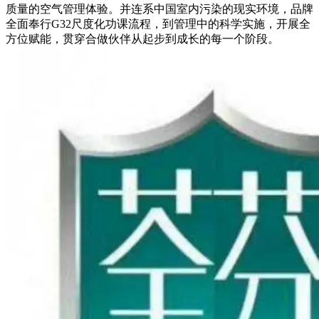
质量的空气管理体验。并连系中国室内污染的现实环境，品牌
全面奉行G32尺度化功课流程，到管理中的科学实施，开展全
方位赋能，贯穿合做伙伴从起步到成长的每一个阶段。