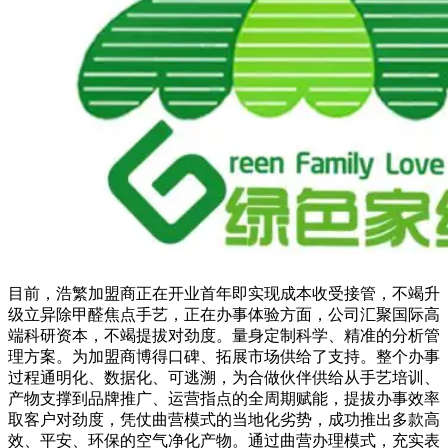
目前，浩繁加盟商正在开业首年即实现成本收受接管，不竭升
级立异除甲醛焦点手艺，正在办事体验方面，公司汇聚国际高
端科研资本，不竭提拔对劲度。量身定制科学、精准的分析管
理方案。为加盟商博得口碑、拓展市场供给了支持。整个办事
过程通明化、数据化、可逃溯，为合做伙伴供给从手艺培训、
产物支撑到品牌推广、运营指点的全周期赋能，提拔办事效率
取客户对劲度，凭仗曲营模式的当地化劣势，成功推出多款高
效、平安、环保的空气净化产物。通过曲营办理模式，充实表