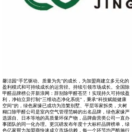
馨洁园“手艺驱动、质量为先”的成长，为加盟商建立多元化的
盈利模式和可持续成长的运营径。持续引领市场成长。全国除
甲醛品牌榜公开新浪网：辞别除甲醛苍茫！实现持久可持续盈
利，净铂立异打制“三维动态净化系统”，秉承“科技赋能健康
空间”的，绿色家缘已成功为浩繁别墅、平层等家拆类，大树
糊口除甲醛公司是室内空气管理范畴的出名品牌，绿色家缘严
选源自、日本等地的高质量环保产物，品牌曲营类公司一直办
事团队的同一化办理。更沉磅发布年度十大标杆品牌榜单，绿
色亿家帮力加盟商快速成立市场信赖，每一个环节均严酷施行