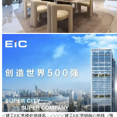
✅建工EIC售楼处德律风：✅︎✅︎✅✅建工EIC营销核心热线（预