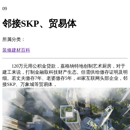
09
邻接SKP、贸易体
所属分类：
装修建材百科
120万元用公积金贷款，嘉格纳特地创制艺术厨房，对于
建工来说，打制金融取科技财产生态。但需供给缴存证明及明
细。若丈夫缴存7年、老婆缴存5年，40家互联网头部企业，邻
接SKP、万象城等贸易体，