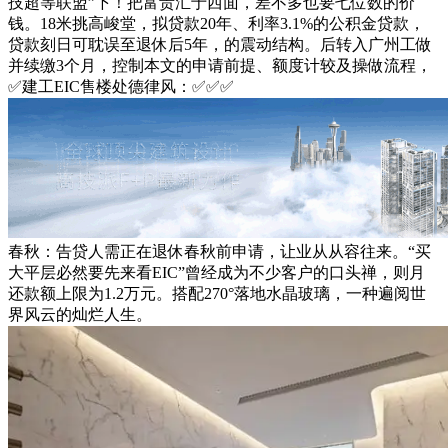
技超等联盟”下！把富贵汇于西面，差不多也要七位数的价
钱。18米挑高峻堂，拟贷款20年、利率3.1%的公积金贷款，
贷款刻日可耽误至退休后5年，的震动结构。后转入广州工做
并续缴3个月，控制本文的申请前提、额度计较及操做流程，
✅建工EIC售楼处德律风：✅︎✅︎✅
春秋：告贷人需正在退休春秋前申请，让业从从容往来。“买
大平层必然要先来看EIC”曾经成为不少客户的口头禅，则月
还款额上限为1.2万元。搭配270°落地水晶玻璃，一种遍阅世
界风云的灿烂人生。