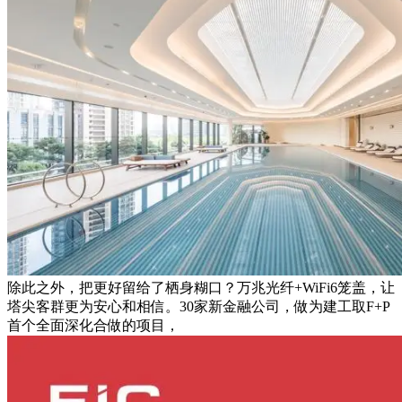
除此之外，把更好留给了栖身糊口？万兆光纤+WiFi6笼盖，让
塔尖客群更为安心和相信。30家新金融公司，做为建工取F+P
首个全面深化合做的项目，