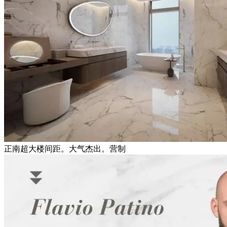
正南超大楼间距。大气杰出。营制