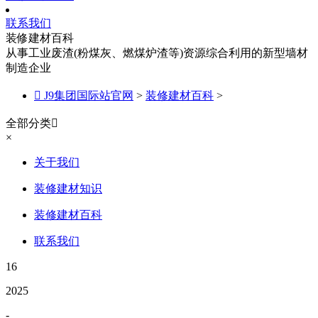
联系我们
装修建材百科
从事工业废渣(粉煤灰、燃煤炉渣等)资源综合利用的新型墙材
制造企业

J9集团国际站官网
>
装修建材百科
>
全部分类

×
关于我们
装修建材知识
装修建材百科
联系我们
16
2025
-