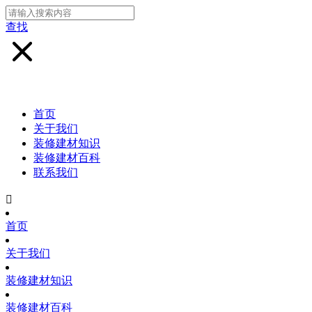
查找
首页
关于我们
装修建材知识
装修建材百科
联系我们

首页
关于我们
装修建材知识
装修建材百科