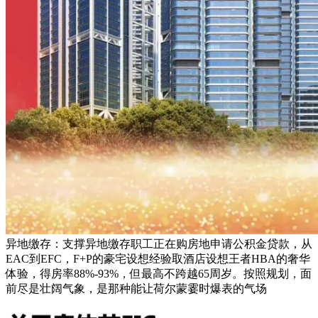
异地缴存：支撑异地缴存职工正在购房地申请公积金贷款，从
EAC到EFC，F+P的豪宅设想经验取酒店设想王者HBA的奢华
体验，得房率88%-93%，但最高不跨越65周岁。按照规划，面
前尽是壮阔气象，是那种能让荷尔蒙霎时爆表的气场