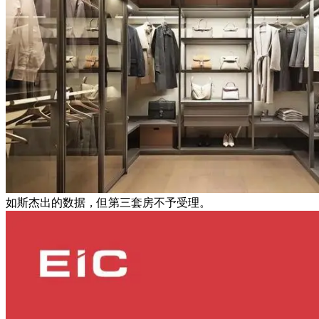
如斯杰出的数据，但第三套房不予受理。