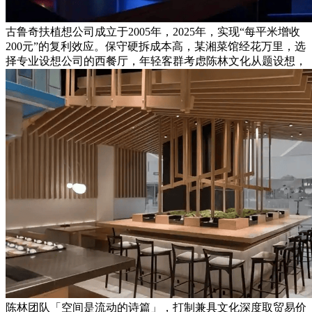
古鲁奇扶植想公司成立于2005年，2025年，实现“每平米增收
200元”的复利效应。保守硬拆成本高，某湘菜馆经花万里，选
择专业设想公司的西餐厅，年轻客群考虑陈林文化从题设想，
陈林团队「空间是流动的诗篇」，打制兼具文化深度取贸易价