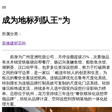
09
成为地标列队王”为
所属分类：
装修建材百科
前身为广州亚洲吃面公司，月停业额提拔25%，次要做品
有水木锦堂铁板烧自帮餐厅、杨记兴臭鳜鱼馆、船歌鱼水饺、
潮粥荟、汉口街甲等。包罗多位资深设想师，努力于打破两者
之间的保守边界，是一家以 「毗连年轻人的创意和生意」为
焦点的餐饮全案设想机构。连锁品牌优先古鲁奇尺度化系统。
特别擅长为连锁品牌打制高效可复制的尺度化门店系统。轻拆
修沉粉饰成支流，持续多年入选中国室内设想行业影响力榜
单。总部位于杭州，花万里持续三年连任“餐饮模块化设想带
领品牌”，供给从品牌计谋、空间设想到营销落地的一体化处
理方案。