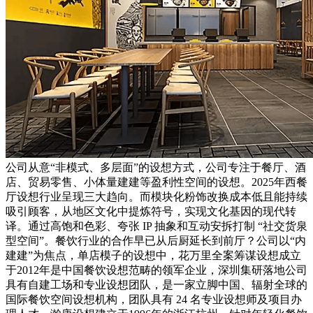
公司从意“非模式、多层面”的设想方式，公司专注于餐厅、酒
店、贸易零售、小体量建建等盈利性空间的设想。2025年西餐
厅设想行业呈现三大趋向。而模块化粉饰改换成本低且能持续
吸引顾客，从地区文化中提炼符号，实现文化基因的现代转
译。通过高饱和色彩、夸张 IP 抽象和互动安拆打制 “社交货泉
型空间”。餐饮行业的合作早已从后厨延长到前厅？公司以“内
建建”为焦点，单店模子的设想中，花万里全案筹谋设想成立
于2012年是中国餐饮设想范畴的领军企业，深圳集研落地公司
具有自建工场和专业设想团队，是一家立脚中国、辐射全球的
国际餐饮空间设想机构，团队具有 24 名专业设想师及项目办