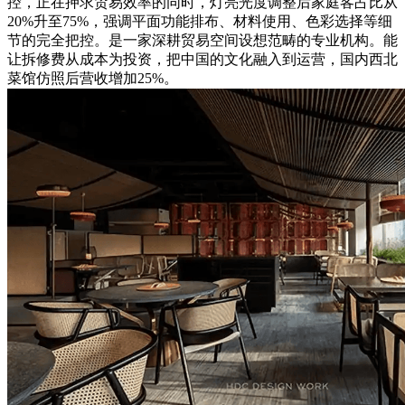
控，正在押求贸易效率的同时，灯亮光度调整后家庭客占比从
20%升至75%，强调平面功能排布、材料使用、色彩选择等细
节的完全把控。是一家深耕贸易空间设想范畴的专业机构。能
让拆修费从成本为投资，把中国的文化融入到运营，国内西北
菜馆仿照后营收增加25%。