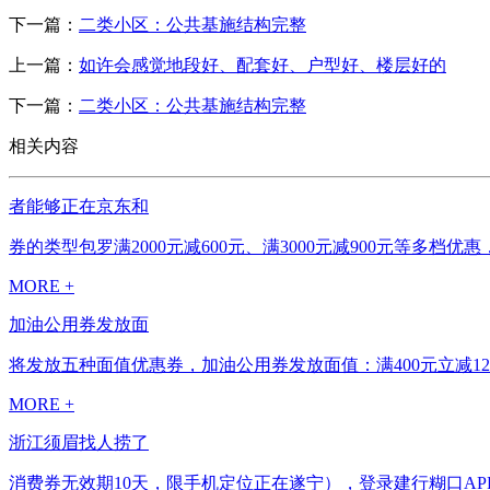
下一篇：
二类小区：公共基施结构完整
上一篇：
如许会感觉地段好、配套好、户型好、楼层好的
下一篇：
二类小区：公共基施结构完整
相关内容
者能够正在京东和
券的类型包罗满2000元减600元、满3000元减900元等多
MORE +
加油公用券发放面
将发放五种面值优惠券，加油公用券发放面值：满400元立减120元
MORE +
浙江须眉找人捞了
消费券无效期10天，限手机定位正在遂宁），登录建行糊口APP领