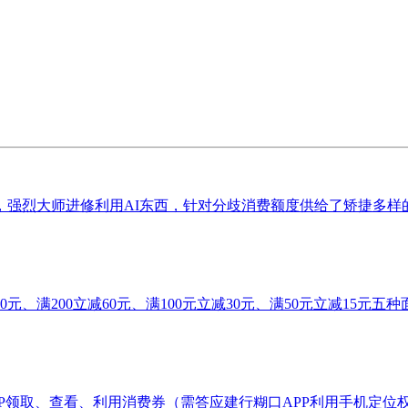
档优惠，强烈大师进修利用AI东西，针对分歧消费额度供给了矫捷多样
、满200立减60元、满100元立减30元、满50元立减15元五种面
取、查看、利用消费券（需答应建行糊口APP利用手机定位权限，第