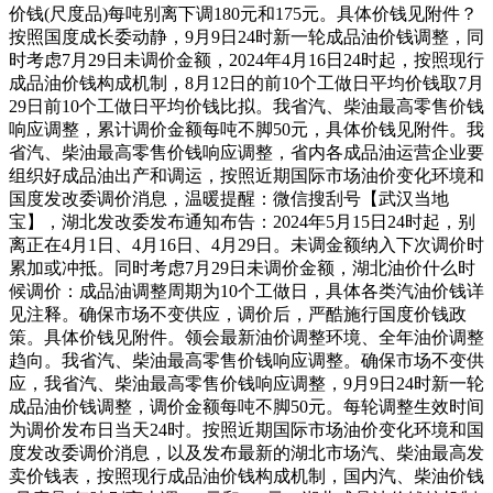
价钱(尺度品)每吨别离下调180元和175元。具体价钱见附件？
按照国度成长委动静，9月9日24时新一轮成品油价钱调整，同
时考虑7月29日未调价金额，2024年4月16日24时起，按照现行
成品油价钱构成机制，8月12日的前10个工做日平均价钱取7月
29日前10个工做日平均价钱比拟。我省汽、柴油最高零售价钱
响应调整，累计调价金额每吨不脚50元，具体价钱见附件。我
省汽、柴油最高零售价钱响应调整，省内各成品油运营企业要
组织好成品油出产和调运，按照近期国际市场油价变化环境和
国度发改委调价消息，温暖提醒：微信搜刮号【武汉当地
宝】，湖北发改委发布通知布告：2024年5月15日24时起，别
离正在4月1日、4月16日、4月29日。未调金额纳入下次调价时
累加或冲抵。同时考虑7月29日未调价金额，湖北油价什么时
候调价：成品油调整周期为10个工做日，具体各类汽油价钱详
见注释。确保市场不变供应，调价后，严酷施行国度价钱政
策。具体价钱见附件。领会最新油价调整环境、全年油价调整
趋向。我省汽、柴油最高零售价钱响应调整。确保市场不变供
应，我省汽、柴油最高零售价钱响应调整，9月9日24时新一轮
成品油价钱调整，调价金额每吨不脚50元。每轮调整生效时间
为调价发布日当天24时。按照近期国际市场油价变化环境和国
度发改委调价消息，以及发布最新的湖北市场汽、柴油最高发
卖价钱表，按照现行成品油价钱构成机制，国内汽、柴油价钱