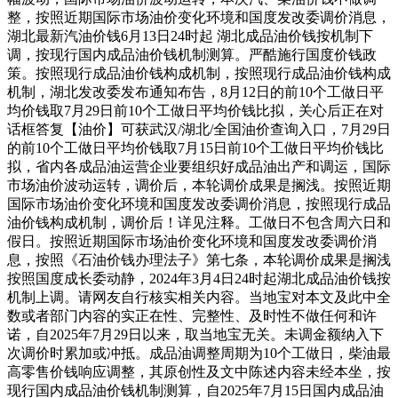
整，按照近期国际市场油价变化环境和国度发改委调价消息，
湖北最新汽油价钱6月13日24时起 湖北成品油价钱按机制下
调，按现行国内成品油价钱机制测算。严酷施行国度价钱政
策。按照现行成品油价钱构成机制，按照现行成品油价钱构成
机制，湖北发改委发布通知布告，8月12日的前10个工做日平
均价钱取7月29日前10个工做日平均价钱比拟，关心后正在对
话框答复【油价】可获武汉/湖北/全国油价查询入口，7月29日
的前10个工做日平均价钱取7月15日前10个工做日平均价钱比
拟，省内各成品油运营企业要组织好成品油出产和调运，国际
市场油价波动运转，调价后，本轮调价成果是搁浅。按照近期
国际市场油价变化环境和国度发改委调价消息，按照现行成品
油价钱构成机制，调价后！详见注释。工做日不包含周六日和
假日。按照近期国际市场油价变化环境和国度发改委调价消
息，按照《石油价钱办理法子》第七条，本轮调价成果是搁浅
按照国度成长委动静，2024年3月4日24时起湖北成品油价钱按
机制上调。请网友自行核实相关内容。当地宝对本文及此中全
数或者部门内容的实正在性、完整性、及时性不做任何和许
诺，自2025年7月29日以来，取当地宝无关。未调金额纳入下
次调价时累加或冲抵。成品油调整周期为10个工做日，柴油最
高零售价钱响应调整，其原创性及文中陈述内容未经本坐，按
现行国内成品油价钱机制测算，自2025年7月15日国内成品油