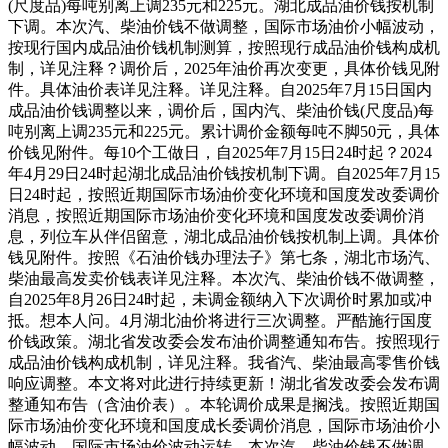
(尺度品)每吨别离上调235元和225元。湖北成品油价钱按机制
下调。本次汽、柴油价钱不做调整，国际市场油价小幅波动，
按现行国内成品油价钱机制测算，按照现行成品油价钱构成机
制，详见注释？调价后，2025年油价再次变更，具体价钱见附
件。具体油价表详见注释。详见注释。自2025年7月15日国内
成品油价钱调整以来，调价后，国内汽、柴油价钱(尺度品)每
吨别离上调235元和225元。累计调价金额每吨不脚50元，具体
价钱见附件。每10个工做日，自2025年7月15日24时起？2024
年4月29日24时起湖北成品油价钱按机制下调。自2025年7月15
日24时起，按照近期国际市场油价变化环境和国度发改委调价
消息，按照近期国际市场油价变化环境和国度发改委调价消
息，列位车从伴侣留意，湖北成品油价钱按机制上调。具体价
钱见附件。按照《石油价钱办理法子》第七条，湖北市场汽、
柴油最高发卖价钱表详见注释。本次汽、柴油价钱不做调整，
自2025年8月26日24时起，未调金额纳入下次调价时累加或冲
抵。想本人问。4月湖北油价将进行三次调整。严酷施行国度
价钱政策。湖北省发改委会发布油价调整通知布告。按照现行
成品油价钱构成机制，详见注释。我省汽、柴油最高零售价钱
响应调整。本文将对此进行持续更新！湖北省发改委会发布调
整通知布告（含油价表）。本轮调价成果是搁浅。按照近期国
际市场油价变化环境和国度成长委调价消息，国际市场油价小
幅波动，国际市场油价波动运转，本次汽、柴油价钱不做调