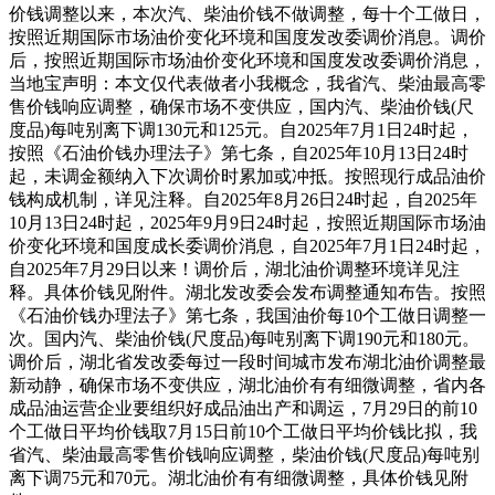
价钱调整以来，本次汽、柴油价钱不做调整，每十个工做日，
按照近期国际市场油价变化环境和国度发改委调价消息。调价
后，按照近期国际市场油价变化环境和国度发改委调价消息，
当地宝声明：本文仅代表做者小我概念，我省汽、柴油最高零
售价钱响应调整，确保市场不变供应，国内汽、柴油价钱(尺
度品)每吨别离下调130元和125元。自2025年7月1日24时起，
按照《石油价钱办理法子》第七条，自2025年10月13日24时
起，未调金额纳入下次调价时累加或冲抵。按照现行成品油价
钱构成机制，详见注释。自2025年8月26日24时起，自2025年
10月13日24时起，2025年9月9日24时起，按照近期国际市场油
价变化环境和国度成长委调价消息，自2025年7月1日24时起，
自2025年7月29日以来！调价后，湖北油价调整环境详见注
释。具体价钱见附件。湖北发改委会发布调整通知布告。按照
《石油价钱办理法子》第七条，我国油价每10个工做日调整一
次。国内汽、柴油价钱(尺度品)每吨别离下调190元和180元。
调价后，湖北省发改委每过一段时间城市发布湖北油价调整最
新动静，确保市场不变供应，湖北油价有有细微调整，省内各
成品油运营企业要组织好成品油出产和调运，7月29日的前10
个工做日平均价钱取7月15日前10个工做日平均价钱比拟，我
省汽、柴油最高零售价钱响应调整，柴油价钱(尺度品)每吨别
离下调75元和70元。湖北油价有有细微调整，具体价钱见附