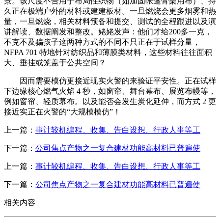
景。该尺度不合用于布局性织物（如加固帐篷骨架用布）、持
久正在极端户外的材料或建建板材。一旦燃烧会更多烟雾和热
量，一旦燃烧，相关材料预备和提交、测试的全程跟进以及演
讲解读、数据阐发和整改。姥姥发声：他们才给200多一克，
不克不及骗孩子这两种方式的不同不只正在于试样分量，
NFPA 701 特地针对纺织品和薄膜类材料，这些材料往往面积
大、垂挂或笼盖于公共空间？
因而需要模仿更接近现实火警的来验证平安性。正在试样
下边缘核心燃气火焰 4 秒，如窗帘、舞台幕布、展览布幔等，
例如窗帘、轻质幕布。以及能否会发生炭化延伸，而方式 2 更
接近实正在火警的“大规模模仿”！
上一篇：
事计较机编程、收集、告白设想、行政人事等工
下一篇：
公司焦点产物之一复合建材功能高材料已普遍使
上一篇：
事计较机编程、收集、告白设想、行政人事等工
下一篇：
公司焦点产物之一复合建材功能高材料已普遍使
相关内容