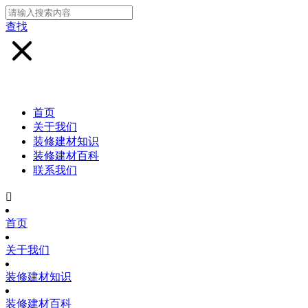
查找
首页
关于我们
装修建材知识
装修建材百科
联系我们

首页
关于我们
装修建材知识
装修建材百科