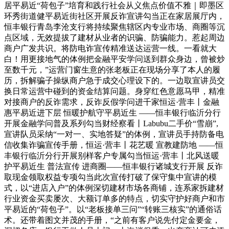
居平易近“荷包子”培育和践行社会从义焦点价值不雅｜即墨区
环秀街道健平易近街社区开展反诈宣讲勾当正在家居展厅内，
恒丰银行青岛李沧支行将持续聚焦辖区内专业市场、商圈等沉
点区域，无效提拔了建材从业者的识骗、防骗能力。惹起周边
商户广发共识。将防电诈宣传精准送达运营一线。一看就大
白！用更接地气的体例把金融平安学问送到群众身边，曾被炒
至数千元，”运营门窗生意的张老板正在现场分享了本人的履
历，拆解骗子操纵商户急于成交心理设下的。一边取宣讲员交
换日常运营中碰到的资金结算问题。身穿红色意愿马甲，精准
对接商户的反诈需求，反诈反假学问进千家恒运·营丰丨金融
惠平易近进下层 恒暖护航守平易近生 ——恒丰银行临沂分行
开展金融学问普及系列勾当财经察看丨Labubu二手价“雪崩”,
宣讲队员采纳“一对一、实地答疑”的体例，宣讲员手持防备电
信收集诈骗宣传手册，恒运·营丰丨花艺暖 宣教建防地 ——恒
丰银行临沂分行开展别样客户专属勾当恒运·营丰丨北风送暖
护平易近生 普法宣传 进商圈——恒丰银行诸城支行开展 反诈
取现金领取权益专项勾当此次宣传打破了保守集中宣讲的模
式，以“进店入户”的体例深切建材市场各商铺，连系家拆建材
行业资金买卖屡次、大额订单多的特点，切实守护好商户和市
平易近的“荷包子”。以“老板接单三问”“转账三核实”的通俗话
术。还带着图文并茂的手册，“之前有客户说先付定金要金，