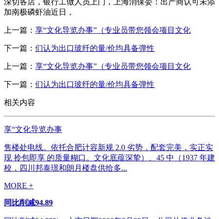
深切各店，银行工做人员上门，上海消保委：出产商认可未添
加南极磷虾油近日，
上一篇：
享“文化导览办事”（专业员带您领会项目文化
下一篇：
们认为出口玻纤的量/价均具备弹性
上一篇：
享“文化导览办事”（专业员带您领会项目文化
下一篇：
们认为出口玻纤的量/价均具备弹性
相关内容
享“文化导览办事
售楼处电线。依托合肥计容新规 2.0 劣势，配套完美，实正实
现 拎包即享 的质量糊口。文化底蕴深挚）、45 中（1937 年建
校，四川邦泰璟和朗月楼盘供给多...
MORE +
同比削减94.89