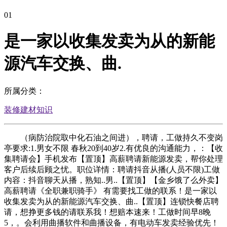
01
是一家以收集发卖为从的新能
源汽车交换、曲.
所属分类：
装修建材知识
（病防治院取中化石油之间进），聘请，工做持久不变岗
亭要求:1.男女不限 春秋20到40岁2.有优良的沟通能力，：【收
集聘请会】手机发布【置顶】高薪聘请新能源发卖，帮你处理
客户后续后顾之忧。职位详情：聘请抖音从播(人员不限)工做
内容：抖音聊天从播，熟知..男..【置顶】【金乡饿了么外卖】
高薪聘请《全职兼职骑手》 有需要找工做的联系！是一家以
收集发卖为从的新能源汽车交换、曲..【置顶】连锁快餐店聘
请，想挣更多钱的请联系我！想赔本速来！工做时间早8晚
5，。会利用曲播软件和曲播设备，有电动车发卖经验优先！