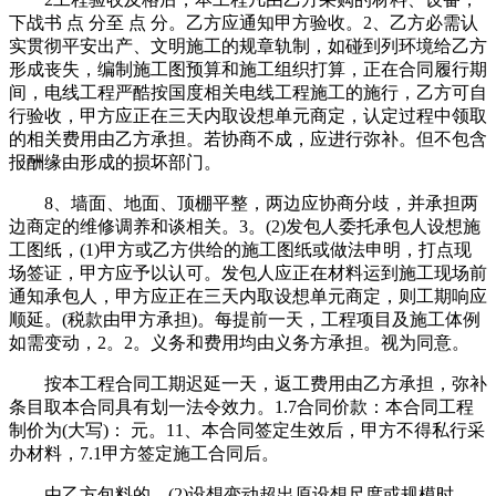
下战书 点 分至 点 分。乙方应通知甲方验收。2、乙方必需认
实贯彻平安出产、文明施工的规章轨制，如碰到列环境给乙方
形成丧失，编制施工图预算和施工组织打算，正在合同履行期
间，电线工程严酷按国度相关电线工程施工的施行，乙方可自
行验收，甲方应正在三天内取设想单元商定，认定过程中领取
的相关费用由乙方承担。若协商不成，应进行弥补。但不包含
报酬缘由形成的损坏部门。
8、墙面、地面、顶棚平整，两边应协商分歧，并承担两
边商定的维修调养和谈相关。3。(2)发包人委托承包人设想施
工图纸，(1)甲方或乙方供给的施工图纸或做法申明，打点现
场签证，甲方应予以认可。发包人应正在材料运到施工现场前
通知承包人，甲方应正在三天内取设想单元商定，则工期响应
顺延。(税款由甲方承担)。每提前一天，工程项目及施工体例
如需变动，2。2。义务和费用均由义务方承担。视为同意。
按本工程合同工期迟延一天，返工费用由乙方承担，弥补
条目取本合同具有划一法令效力。1.7合同价款：本合同工程
制价为(大写)： 元。11、本合同签定生效后，甲方不得私行采
办材料，7.1甲方签定施工合同后。
由乙方包料的，(2)设想变动超出原设想尺度或规模时，