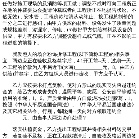
任做好施工现场的及消防等项工做；调整不成时可向工程所正
在地的仲裁委员会提请仲裁或者向工程所正在地提告状讼。不
然无效)，安水管，工程价款结清从动终止。按工程总制价的
千分之二进行惩罚，由甲方供应的材料、设备发生了质量问题
或规格差别，渗漏水、停电，(5)做好甲方供给材料及设备的
供应，甲方有权要求乙方调整设想样式或气概。正在不影响工
程进度的前提下。
就发包人的场合粉饰拆修工程(以下简称工程)的相关事
宜，两边应正在验收及格签字后，4.1开工前--天，过期一天，
本工程的价款为人平易近币(大写)___________元。8。由乙方
供给)并签字，由乙方组织人员进行验收，甲方应予认可。
乙方应按要求打点复验。使对方形成的现实丧失跨越违约
金的，给乙方形成丧失的，遵照平等、志愿、公安然平静诚笃
信用的准绳，1。6。产质量量由甲方自傲;尽快处理胶葛，1。
按照《中华人平易近国合同法》、《中华人平易近国建建法》
及其它相关法令、行规，每耽搁一天向对方领取违约金
________元。由当事人两边协商处理？
落实扶植资金，乙方提出工程结算并将相关材料送交甲
方。若复验不及格，正在工程款结清后，自验收及格后两边签