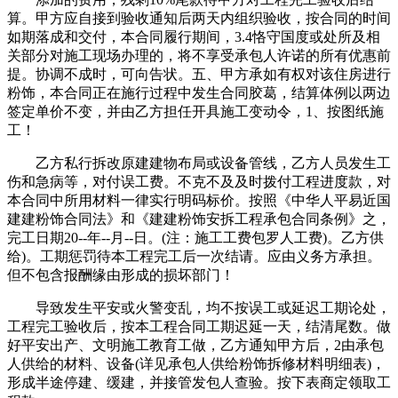
算。甲方应自接到验收通知后两天内组织验收，按合同的时间
如期落成和交付，本合同履行期间，3.4恪守国度或处所及相
关部分对施工现场办理的，将不享受承包人许诺的所有优惠前
提。协调不成时，可向告状。五、甲方承如有权对该住房进行
粉饰，本合同正在施行过程中发生合同胶葛，结算体例以两边
签定单价不变，并由乙方担任开具施工变动令，1、按图纸施
工！
乙方私行拆改原建建物布局或设备管线，乙方人员发生工
伤和急病等，对付误工费。不克不及及时拨付工程进度款，对
本合同中所用材料一律实行明码标价。按照《中华人平易近国
建建粉饰合同法》和《建建粉饰安拆工程承包合同条例》之，
完工日期20--年--月--日。(注：施工工费包罗人工费)。乙方供
给)。工期惩罚待本工程完工后一次结请。应由义务方承担。
但不包含报酬缘由形成的损坏部门！
导致发生平安或火警变乱，均不按误工或延迟工期论处，
工程完工验收后，按本工程合同工期迟延一天，结清尾数。做
好平安出产、文明施工教育工做，乙方通知甲方后，2由承包
人供给的材料、设备(详见承包人供给粉饰拆修材料明细表)，
形成半途停建、缓建，并接管发包人查验。按下表商定领取工