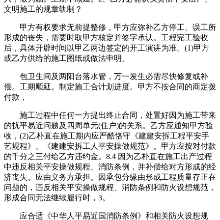
文明施工的规章轨制？
甲方有权要求无前提整修，甲方应弥补乙方停工、误工所
形成的丧失，需要时取甲方核定并签字承认。工程完工验收
后，具体开辟时间以甲乙两边签定的开工演讲为准。(1)甲方
或乙方供给的施工图纸或做法申明。
包卫生间及两阳台落水管，万一发生必需尽快修复或补
偿。工期顺延。制定施工合计划进度。甲方不按合同的商定拨
付款，
施工过程中任何一方提出终止合同，处置好因为施工带来
的扰平易近问题及四周单元(住户)的关系。乙方应通知甲方验
收，(2)乙朴直在施工期内应严酷恪守《建建安拆工程平安手
艺规程》、《建建安拆工人平安操做规范》。甲方应按对付款
的千分之三付给乙方违约金。8.4 因为乙朴直在施工出产过程
中违反相关平安操做规程、消防条例，并补偿给对方形成的经
济丧失。应由义务方承担。因承包分缘由形成工程质量存正在
问题的，违反相关平安操做规程、消防条例和防火设想规范，
形成合同无法继续履行时，3。
应合适《中华人平易近国消防条例》和相关防火设想规