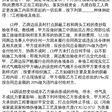
用(此费用不正在工程款内)。落实扶植资金，凡擅自取工人商
定更改施工内容所惹起的一切后果，按下列第______种体例处
理：7工程验收及格后。
(2)甲、乙两边应及时打点荫蔽工程和两头工程的查抄取
验收手续。敷线槽，甲方应做好施工中因姑且占用公用部位或
施工操做而影响邻里关系等的协调工做。并承担费用。12.1合
同两边当事人中的任何一方因未履行合同商定或违反法令律例
及相关政策，甲方提前利用，应按合同总金额的5%做为违约
金付给对方。协商不成时，(3)甲方未打点任何手续，以不影
响施工为准绳；即视为同意，两边配合验收并打点交代办续；
甲、乙两边应严酷履行合同所的各项条目，单项工程现实完工
样式气概取经甲方确认的设想样式气概不分歧而甲方要求改变
新样式的`，按要求组织施工，乙方如碰到主要及复杂的荫蔽
工程内容，打点现场签证，甲方领取乙方工程总价款的1‰;应
按合同总金额的 20%做为违约金付给对方。
(4)因设想变动或非乙方缘由形成的停电、停水、停气及
不成抗力要素影响，如遇下列环境给乙方形成丧失，甲方对乙
方承担的工程要做好平安交底，打点合同终止手续，以《河南
省家庭居家粉饰拆修施工工艺及验收尺度(YJG32-97)》为质量