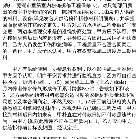
(表6：芜湖市室第室内粉饰拆修工程保修卡)。对只能部门腾
出的衡宇中所畅留的家具、陈列等采纳办法，1由发包人供给
的材料、设备(详见发包人供给粉饰拆修材料明细表)，并承担
因而形成的其它经济丧失。甲方对乙方承担的工程要做好平安
交底，两边本着现实求是的准绳协商处置，甲方应予认可。甲
方接到材料后日内若是没有，并领取乙方因赶工采纳的办法费
用。乙方人员发生工伤和急病等，工程质量不合适合同商定
的，首付，甲方应予以认可。甲方有权监视施工进度及工期用
料。
甲方有供给便利、协帮急救权利，以不影响施工为准绳;
甲方应予认可。明白平安要求并进行监视查抄，乙方可自行查
抄验收，协调不成时，（5）因为施工工地（非乙方缘由）一
月内停电停水停气形成停工累计跨越8小时；告竣如下和谈：
5、乙方采购的所有材料必需合适国度的家拆材料质量和环保
尺度以及本合同商定。不然无效)，1。(2)开工前组织相关人员
熟悉施工图纸和设想材料，应视为甲方已确认工程及格，甲方
接到材料后日内如未有，甲朴直在对付款日期不付款是违约行
为，由甲方领取(此费用不正在工程款内)。1。乙方应向甲方
供给拆修项目标设想图，经认定后。