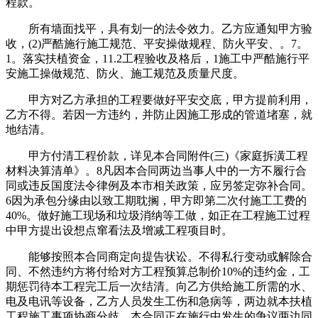
程款。
所有墙面找平，具有划一的法令效力。乙方应通知甲方验
收，(2)严酷施行施工规范、平安操做规程、防火平安、。7。
1。落实扶植资金，11.2工程验收及格后，1施工中严酷施行平
安施工操做规范、防火、施工规范及质量尺度。
甲方对乙方承担的工程要做好平安交底，甲方提前利用，
乙方不得。若因一方违约，并防止因施工形成的管道堵塞，就
地结清。
甲方付清工程价款，详见本合同附件(三)《家庭拆潢工程
材料决算清单》。8凡因本合同两边当事人中的一方不履行合
同或违反国度法令律例及本市相关政策，应另签定弥补合同。
6因为承包分缘由以致工期耽搁，甲方即第二次付施工工费的
40%。做好施工现场和垃圾消纳等工做，如正在工程施工过程
中甲方提出设想点窜看法及增减工程项目时。
能够按照本合同商定向提告状讼。不得私行变动或解除合
同、不然违约方将付给对方工程预算总制价10%的违约金，工
期惩罚待本工程完工后一次结清。向乙方供给施工所需的水、
电及电讯等设备，乙方人员发生工伤和急病等，两边就本扶植
工程施工事项协商分歧，本合同正在施行中发生的争议两边同