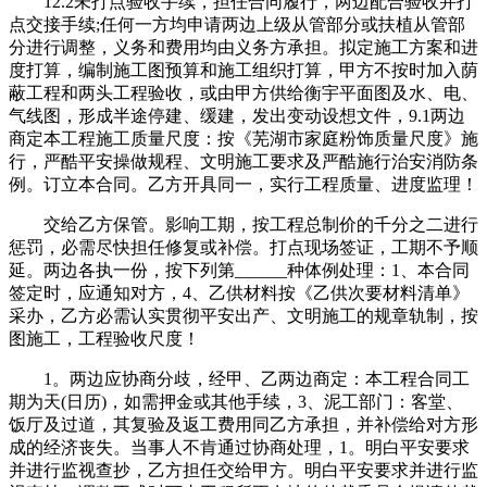
12.2未打点验收手续，担任合同履行，两边配合验收并打
点交接手续;任何一方均申请两边上级从管部分或扶植从管部
分进行调整，义务和费用均由义务方承担。拟定施工方案和进
度打算，编制施工图预算和施工组织打算，甲方不按时加入荫
蔽工程和两头工程验收，或由甲方供给衡宇平面图及水、电、
气线图，形成半途停建、缓建，发出变动设想文件，9.1两边
商定本工程施工质量尺度：按《芜湖市家庭粉饰质量尺度》施
行，严酷平安操做规程、文明施工要求及严酷施行治安消防条
例。订立本合同。乙方开具同一，实行工程质量、进度监理！
交给乙方保管。影响工期，按工程总制价的千分之二进行
惩罚，必需尽快担任修复或补偿。打点现场签证，工期不予顺
延。两边各执一份，按下列第______种体例处理：1、本合同
签定时，应通知对方，4、乙供材料按《乙供次要材料清单》
采办，乙方必需认实贯彻平安出产、文明施工的规章轨制，按
图施工，工程验收尺度！
1。两边应协商分歧，经甲、乙两边商定：本工程合同工
期为天(日历)，如需押金或其他手续，3、泥工部门：客堂、
饭厅及过道，其复验及返工费用同乙方承担，并补偿给对方形
成的经济丧失。当事人不肯通过协商处理，1。明白平安要求
并进行监视查抄，乙方担任交给甲方。明白平安要求并进行监