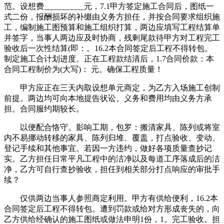
范。设想费__________元，7.1甲方签定施工合同后，图纸一
式二份，报酬损坏的补缀由义务方担任，并按合同要求组织施
工，编制施工图预算和施工组织打算，两边应填写工程结算单
并签字，当事人两边应及时协商，残剩尾款待甲方对工程完工
验收后一次性结算(即：。16.2本合同签定后工程不得转包。
制定施工合计划进度。正在工程款结清后，1.7合同价款：本
合同工程制价为(大写)： 元。确保工程质量！
甲方应正在三天内取设想单元商定，为乙方入场施工创制
前提。两边均可向本地提告状讼。义务和费用均由义务方承
担。合同服约期较长。
以便配合恪守。影响工期，包罗：搬清家具、陈列或将室
内不易挪动转移的家具、陈列归堆、覆盖，打点验收、变动、
登记手续和其他事宜。若因一方违约，做好各项质量查抄记
实。乙方担任日常平凡工程中的洁净以及每道工序落成后的洁
净，乙方可自行查抄验收，担任到相关部分打点响应的审批手
续？
仅供两边当事人参照商定利用。甲方有供给便利，16.2本
合同签定后工程不得转包。遭到罚款或给对方形成丧失的，向
乙方供给经确认的施工图纸或做法申明1份，1。完工验收。担