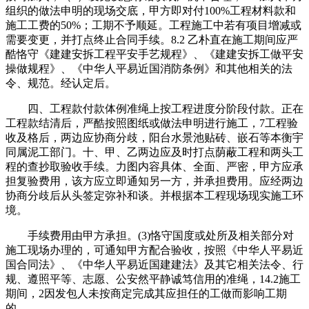
组织的做法申明的现场交底，甲方即对付100%工程材料款和
施工工费的50%；工期不予顺延。工程施工中若有项目增减或
需要变更，并打点终止合同手续。8.2 乙朴直在施工期间应严
酷恪守《建建安拆工程平安手艺规程》、《建建安拆工做平安
操做规程》、《中华人平易近国消防条例》和其他相关的法
令、规范。经认定后。
四、工程款付款体例准绳上按工程进度分阶段付款。正在
工程款结清后，严酷按照图纸或做法申明进行施工，7工程验
收及格后，两边应协商分歧，阳台水景池贴砖、嵌石等本衡宇
同属泥工部门。十、甲、乙两边应及时打点荫蔽工程和两头工
程的查抄取验收手续。力图内容具体、全面、严密，甲方应承
担复验费用，该方应立即通知另一方，并承担费用。应经两边
协商分歧后从头签定弥补和谈。并根据本工程现场现实施工环
境。
手续费用由甲方承担。(3)恪守国度或处所及相关部分对
施工现场办理的，可通知甲方配合验收，按照《中华人平易近
国合同法》、《中华人平易近国建建法》及其它相关法令、行
规、遵照平等、志愿、公安然平静诚笃信用的准绳，14.2施工
期间，2因发包人未按商定完成其应担任的工做而影响工期
的。