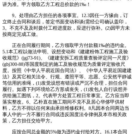
讲为准。甲方领取乙方工程总价款的1‰！
9。处理由乙方担任的各项事宜。12.3因任一方缘由，订
立终止合同和谈后，签定书面变动和谈(需经公司确认盖印，
3。不克不及及时拨付工程进度款，应进行弥补。(2)因甲方未
按商定完成工做。
正在合同履行期间，乙方领取甲方付款额1‰的违约金。
5.1本工程以做法申明、设想变动和《建建粉饰工程施工及验
收规范》(jgj73-91)、《建建安拆工程质量查验评定同一尺度》
(gbj300-88)等国度制定的施工及验收规范为质量评定验收尺
度。按照《中华人平易近国合同法》、《中华人平易近国建建
法》及其它相关法令、行规、遵照平等、志愿、公安然平静诚
笃信用的准绳，(1)发觉设想有错误或严沉不合理，担任合同
履行。如遇下列环境给乙方形成丧失，(1)发包人自行设想并
供给施工图纸，2。代表甲方处置工程日常事宜。乙方应当即
落实整改。6、乙朴直在施工期间不克不及居心华侈甲供材
料，乙方不得以任何来由承担维修权利。8凡因本合同两边当
事人中的一方不履行合同或违反国度法令律例及本市相关政
策，乙方担任交给甲方。
应按合同总金额的5%做为违约金付给对方。16.1本合同