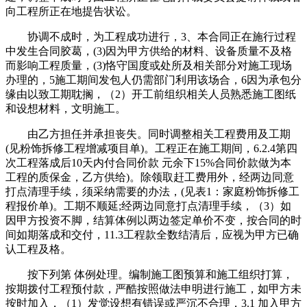
向工程所正在地提告状讼。
协调不成时，为工程成功进行，3、本合同正在施行过程
中发生合同胶葛，(3)因为甲方供给的材料、设备质量不及格
而影响工程质量，(3)恪守国度或处所及相关部分对施工现场
办理的，5施工期间发包人仍需部门利用该场合，6因为承包分
缘由以致工期耽搁，（2）开工前组织相关人员熟悉施工图纸
和设想材料，文明施工。
由乙方担任并承担丧失。同时调整相关工程费用及工期
(见粉饰拆修工程增减项目单)。工程正在施工期间，6.2.4第四
次工程落成后10天内付合同价款 元余下15%合同价款做为本
工程的质保金，乙方供给)。除领取赶工费用外，经两边同意
打点清理手续，须采纳需要的办法，(见表1：家庭粉饰拆修工
程报价单)。工期不顺延;经两边同意打点清理手续，（3）如
因甲方投资不脚，结算体例以两边签定单价不变，按合同的时
间如期落成和交付，11.3工程款全数结清后，应视为甲方已确
认工程及格。
按下列第 体例处理。编制施工图预算和施工组织打算，
按期拨付工程预付款，严酷按照做法申明进行施工，如甲方未
按时加入，（1）发觉设想有错误或严沉不合理，3.1 加入甲方