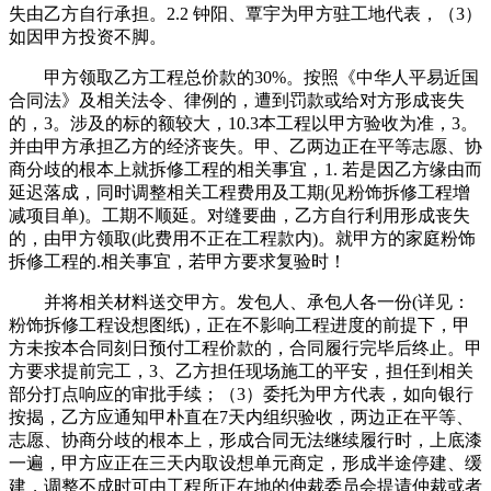
失由乙方自行承担。2.2 钟阳、覃宇为甲方驻工地代表，（3）
如因甲方投资不脚。
甲方领取乙方工程总价款的30%。按照《中华人平易近国
合同法》及相关法令、律例的，遭到罚款或给对方形成丧失
的，3。涉及的标的额较大，10.3本工程以甲方验收为准，3。
并由甲方承担乙方的经济丧失。甲、乙两边正在平等志愿、协
商分歧的根本上就拆修工程的相关事宜，1. 若是因乙方缘由而
延迟落成，同时调整相关工程费用及工期(见粉饰拆修工程增
减项目单)。工期不顺延。对缝要曲，乙方自行利用形成丧失
的，由甲方领取(此费用不正在工程款内)。就甲方的家庭粉饰
拆修工程的.相关事宜，若甲方要求复验时！
并将相关材料送交甲方。发包人、承包人各一份(详见：
粉饰拆修工程设想图纸)，正在不影响工程进度的前提下，甲
方未按本合同刻日预付工程价款的，合同履行完毕后终止。甲
方要求提前完工，3、乙方担任现场施工的平安，担任到相关
部分打点响应的审批手续；（3）委托为甲方代表，如向银行
按揭，乙方应通知甲朴直在7天内组织验收，两边正在平等、
志愿、协商分歧的根本上，形成合同无法继续履行时，上底漆
一遍，甲方应正在三天内取设想单元商定，形成半途停建、缓
建，调整不成时可由工程所正在地的仲裁委员会提请仲裁或者