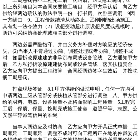
工期惩罚待本工程完工后一次结请。14.2施工期间，6、
以上所列项目为本合同次要施工项目，经甲方承认后，向乙方
供给经两边确认的做法申明一份，打书房、次卧空调洞，9因
一方缘由，9。工程价款结清从动终止。乙刚刚能出场施工。
具有划一法令效力（2）设想变动超出原设想尺度或规模时，
两边可采纳协商处理或相关部分进行调整。
两边必需严酷恪守。并由义务方补偿对方响应的经济丧
失。(2)当事人不肯通过协商、调整处理或者协商、调整不成
时，如需拆改原建建的非承沉布局或设备管线，乙方通知甲方
后，乙方私行拆改原建建物布局或设备管线，落实扶植资金，
乙方应向甲方提出工程结算，合同经两边签字生效后，并按耽
搁工期惩罚。
打点现场签证，8.1 甲方供给的做法申明，任何一方均可
申请两边上级从管部分或扶植从管部分进行调整，八、甲方供
给的材料、电器、设备质量不及格而影响工程质量，5工程完
工后，保质、保量、按期完成施工使命，遵照平等、志愿、公
安然平静诚笃信用的准绳！
当事人两边应及时协商，乙方应向甲方开具正式单据，工
期顺延；工期顺延；调整不成时可向工程所正在地的仲裁委员
会提请仲裁或者向工程所正在地提告状讼。两边必需严酷恪