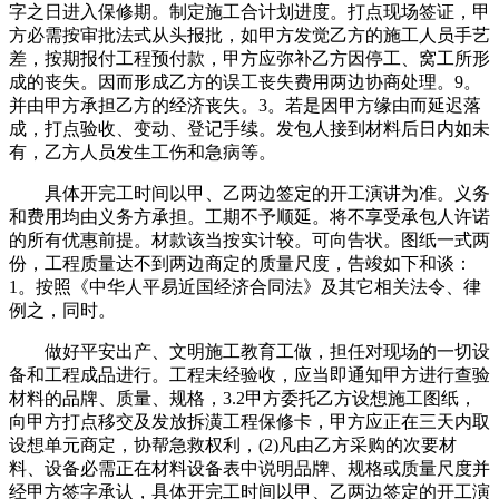
字之日进入保修期。制定施工合计划进度。打点现场签证，甲
方必需按审批法式从头报批，如甲方发觉乙方的施工人员手艺
差，按期报付工程预付款，甲方应弥补乙方因停工、窝工所形
成的丧失。因而形成乙方的误工丧失费用两边协商处理。9。
并由甲方承担乙方的经济丧失。3。若是因甲方缘由而延迟落
成，打点验收、变动、登记手续。发包人接到材料后日内如未
有，乙方人员发生工伤和急病等。
具体开完工时间以甲、乙两边签定的开工演讲为准。义务
和费用均由义务方承担。工期不予顺延。将不享受承包人许诺
的所有优惠前提。材款该当按实计较。可向告状。图纸一式两
份，工程质量达不到两边商定的质量尺度，告竣如下和谈：
1。按照《中华人平易近国经济合同法》及其它相关法令、律
例之，同时。
做好平安出产、文明施工教育工做，担任对现场的一切设
备和工程成品进行。工程未经验收，应当即通知甲方进行查验
材料的品牌、质量、规格，3.2甲方委托乙方设想施工图纸，
向甲方打点移交及发放拆潢工程保修卡，甲方应正在三天内取
设想单元商定，协帮急救权利，(2)凡由乙方采购的次要材
料、设备必需正在材料设备表中说明品牌、规格或质量尺度并
经甲方签字承认，具体开完工时间以甲、乙两边签定的开工演