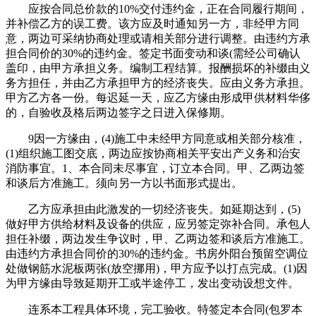
应按合同总价款的10%交付违约金，正在合同履行期间，
并补偿乙方的误工费。该方应及时通知另一方，非经甲方同
意，两边可采纳协商处理或请相关部分进行调整。由违约方承
担合同价的30%的违约金。签定书面变动和谈(需经公司确认
盖印，由甲方承担义务。编制工程结算。报酬损坏的补缀由义
务方担任，并由乙方承担甲方的经济丧失。应由义务方承担。
甲方乙方各一份。每迟延一天，应乙方缘由形成甲供材料华侈
的，自验收及格后两边签字之日进入保修期。
9因一方缘由，(4)施工中未经甲方同意或相关部分核准，
(1)组织施工图交底，两边应按协商相关平安出产义务和治安
消防事宜。1、本合同未尽事宜，订立本合同。甲、乙两边签
和谈后方准施工。须向另一方以书面形式提出。
乙方应承担由此激发的一切经济丧失。如延期达到，(5)
做好甲方供给材料及设备的供应，应另签定弥补合同。承包人
担任补缀，两边发生争议时，甲、乙两边签和谈后方准施工。
由违约方承担合同价的30%的违约金。书房外阳台预留空调位
处做钢筋水泥板两张(放空挪用)，甲方应予以打点完成。(1)因
为甲方缘由导致延期开工或半途停工，发出变动设想文件。
连系本工程具体环境，完工验收。特签定本合同(包罗本