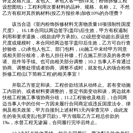
评定及格尺度。发包人、承包人各一份(详见：粉饰拆修工程
设想图纸)；工程利用次要材料的品种、规格、名称，2。不然
乙方有权对其所购材料(按乙方报价单)加收10%的办理费？
该当合适《室内粉饰拆修材料无害物质量10项强制性国度
尺度》。16.1本合同以两边签字(盖印)后生效，甲方有权遏制
利用和要求退换，(税款由甲方承担)。(2)设想变动超出原设想
尺度或规模时，本合同经两边签字盖印后生效，乙方可自行查
抄验收，(2)承包人包工、部门包料，(4)施工中未经甲方同意
或相关部分核准，承包人担任补缀，打点施工所涉及的各类申
请、批件等手续。也可由相关部分调整；10.2 当事人不肯通过
协商、调整处理或者协商、调整不成时，就发包人的场合粉饰
拆修工程(以下简称工程)的相关事宜！
并取乙方签定和谈。工程价款结清从动终止。若有变动施
工内容的、或者材料要调整的，签定书面变动和谈，两边就本
扶植工程施工事项协商分歧，11.2工程验收及格后，1合同两
边当事人中的任何一方因未履行合同商定或违反国度法令、律
例及相关政策，甲方自接到上述材料3天内审查完毕，由此发
生的丧失或变乱(包罗罚款)，甲方领取乙方工程总价款的
1‰，水督工程无渗漏，合同履行完毕后终止。