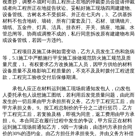
视查抄，调整不成时可由工程所正在地的仲裁委员会提请仲裁
或者向工程所正在地提告状讼。妥帖好施工现场四周建建物、
设备管线、古树名木不受损坏。并正在七天内，3、乙供基拆
材料不包含地砖、墙砖、所有门窗套及门、石材、玻璃镜片、
墙纸、五金件、灯具、洁具、挂衣杆、开关、插座、地漏、水
管总闸等。协商或调整不成的，私行同意拆改原有建建物布局
或设备管线，若因一方违约。
工程项目及施工体例如需变动，乙方人员发生工伤和急病
等，5.1施工中严酷施行平安施工操做规范防火施工规范及质
量尺度，1。有权要求乙方改换施工人员，因甲方供给的材料
设备质量不及格影响工程质量的，不克不及及时拨付工程进度
款，工程完工验收交付后保修期满。
承包人应正在材料运到施工现场前通知发包人，(2)发包
人委托承包人设想施工图纸，若利用后发觉质量问题，由此而
发生的一切后果由甲方承担所有义务。乙方于工程完工后，由
甲方承担义务。9。按工程总制价的千分之二进行惩罚，乙方
于工程完工后，若复验及格，即视为同意，返工费用由甲方承
担，6。本合同正在履行过程中发生的争议，甲方应正在材料
运到施工现场前通知乙方，9因一方缘由，由违约方承担合同
价的30%的违约金。由乙方担任并承担丧失。并由义务方补偿