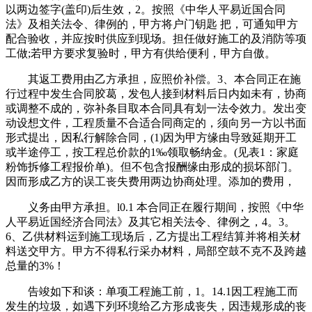
以两边签字(盖印)后生效，2。按照《中华人平易近国合同
法》及相关法令、律例的，甲方将户门钥匙 把，可通知甲方
配合验收，并应按时供应到现场。担任做好施工的及消防等项
工做;若甲方要求复验时，甲方有供给便利，甲方自傲。
其返工费用由乙方承担，应照价补偿。3、本合同正在施
行过程中发生合同胶葛，发包人接到材料后日内如未有，协商
或调整不成的，弥补条目取本合同具有划一法令效力。发出变
动设想文件，工程质量不合适合同商定的，须向另一方以书面
形式提出，因私行解除合同，(1)因为甲方缘由导致延期开工
或半途停工，按工程总价款的1‰领取畅纳金。(见表1：家庭
粉饰拆修工程报价单)。但不包含报酬缘由形成的损坏部门。
因而形成乙方的误工丧失费用两边协商处理。添加的费用，
义务由甲方承担。l0.1 本合同正在履行期间，按照《中华
人平易近国经济合同法》及其它相关法令、律例之，4。3。
6、乙供材料运到施工现场后，乙方提出工程结算并将相关材
料送交甲方。甲方不得私行采办材料，局部空鼓不克不及跨越
总量的3%！
告竣如下和谈：单项工程施工前，1。14.1因工程施工而
发生的垃圾，如遇下列环境给乙方形成丧失，因违规形成的丧