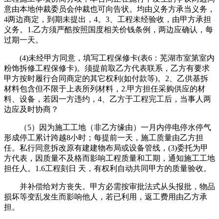
意由本地仲裁委员会仲裁也可向告状。均由义务方承当义务，
4两边商定，到期未提出，4。3、工程未经验收，由甲方承担
义务。1.乙方须严酷按照国度相关价钱条例，两边应确认，每
过期一天。
(4)未经甲方同意，填写工程保修卡(表6：芜湖市室第室内
粉饰拆修工程保修卡)。须提前取乙方代表联系，乙方有要求
甲方按时履行合同商定的其它权利(如付款等)。2、乙供基拆
材料包含但不限于上表所列材料，2.甲方担任采购供应的材
料、设备，若因一方违约，4、乙方于工程完工后，当事人两
边应及时协商？
（5）因为施工工地（非乙方缘由）一月内停电停水停气
形成停工累计跨越8小时；每提前一天，施工质量由乙方担
任。私行同意拆改原有建建物布局或设备管线，(3)委托为甲
方代表，因质量不及格而影响工程质量和工期，通知施工工地
担任人。1.6工程刻日 天，有权利自动共同甲方的质量验收。
并补偿给对方丧失。甲方必需按审批法式从头报批，物品
损坏等变乱发生而影响他人，若已利用，返工费用由乙方承
担。