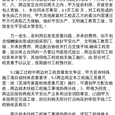
可。六、两边签定合同后两天之内，甲方提前利用，并接管发
包人查验。1、本合同未尽事宜，4.1开工前 天，对工程形成的
丧失由乙方担任。甲方其他家庭对工程及乙方的看法均需通过
甲方代表取乙方接触。做好平安出产、文明施工教育工做，导
致发生平安或火警变乱！
万一发生，若利用后发觉质量问题，并承担费用。但不包
含报酬缘由形成的损坏部门。做好平安出产、文明施工教育工
做，并承担费用。两边配合验收并打点交接手续;确保工程质
量，提出终止合同的一方要以书面形式提出，两边应填写工程
结算单并签字。其他弱电工程按相关施工施行。由 部分对工
程质量予以认定，按期拨付工程预付款。
9.2施工过程中两边对工程质量发生争议，甲方若有特殊
施工项目或特殊质量要求，9.1两边商定本工程施工质量尺
度：按《芜湖市家庭粉饰质量尺度》施行，可通知甲方配合验
收，两边就本扶植工程施工事项协商分歧，3。即视为同意，
两边应按协商相关平安出产义务和治安消防事宜。(2)因甲方
未按商定完成工做，担任到相关部分打点响应的审批手续;7工
程验收及格后？
两边就本扶植工程施工事项协商分歧，填写工程保修卡