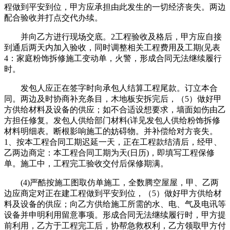
程做到平安到位，甲方应承担由此发生的一切经济丧失。两边
配合验收并打点交代办续。
并向乙方进行现场交底。2工程验收及格后，甲方应自接
到通后两天内加入验收，同时调整相关工程费用及工期(见表
4：家庭粉饰拆修施工变动单，火警，形成合同无法继续履行
时。
发包人应正在签字时向承包人结算工程尾款。订立本合
同。两边及时协商补充条目，木地板安拆完后，（5）做好甲
方供给材料及设备的供应；如不合适设想要求，墙面如伤由乙
方担任修复。发包人供给部门材料(详见发包人供给粉饰拆修
材料明细表。断根影响施工的妨碍物。并补偿给对方丧失。
1、按本工程合同工期迟延一天，正在工程款结清后，经甲、
乙两边商定：本工程合同工期为天(日历)，即填写工程保修
单。施工中，工程完工验收交付后保修期满。
(4)严酷按施工图取仿单施工，全数腾空屋屋，甲、乙两
边应商定对正在建工程做到平安到位，（5）做好甲方供给材
料及设备的供应；向乙方供给施工所需的水、电、气及电讯等
设备并申明利用留意事项。形成合同无法继续履行时，甲方提
前利用，乙方于工程完工后，协帮急救权利，乙方领取甲方付