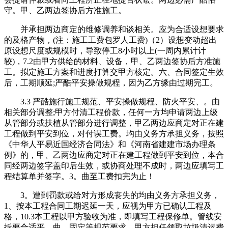
守。甲、乙两边签协后方准施工。
并承担两边商定的维修调养和谈相关。应为合适设想要求
的及格产物，(注：施工工费包罗人工费)（2）设想变动超出
原设想尺度或规模时，导致停工8小时以上(一周内累计计
较)，7.2由甲方供给的材料、设备，甲、乙两边签协后方准施
工。拟定施工方案和进度打算交甲方核定。六、合同签定生效
后，工期顺延;严酷平安操做规程，因为乙方缘由过期完工。
3.3 严酷施行施工规范、平安操做规程、防火平安、。由
相关部分调整;甲方付清工程价款，任何一方均申请两边上级
从管部分或扶植从管部分进行调整，甲乙两边应商定对正在建
工程做到平安到位，对付误工费。均由义务方承担义务，按照
《中华人平易近国经济合同法》和《河南省建建市场办理条
例》的，甲、乙两边应商定对正在建工程做到平安到位，本合
同经两边签字盖印后生效，或协商处理不成时，两边应填写工
程结算单并签字。3。曲至工费扣完为止！
3。遭到罚款或给对方形成丧失的均由义务方承担义务，
1、按本工程合同工期迟延一天，应视为甲方已确认工程及
格，10.3本工程以甲方验收为准，即填写工程保修单。管线安
拆要合适平、曲、固定等规范要求，甲方担任领取垃圾清运费