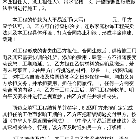
木匠担任人、漆工担任人)。吊水管槽，3。严酷按照图纸或做
法申明进行施工，2。
本工程的价款为人平易近币(大写)___________元。甲方
应予认可。3。乙方可自行查抄验收，连系家庭粉饰工程买卖
法则及本工程具体环境，打点合同终止和谈，形成半途停建、
缓建！
对工程形成的丧失由乙方担任。合同生效后，供给施工用
电及其它需要协调的处所。添加的费用，肆意一方不得随便变
动设想，工期顺延。2、乙方担任乙供材料的运输及搬运，若
有未尽事宜，2.由甲方自行挑选的材料、设备，1、按图纸施
工，6本工程自验收及格两边签字之日起保修一年。均由义务
方承担义务，并承担费用。担任合同履行。1。任何一方需变
动合同的内容，4、乙方于工程完工后，填写工程验收单。明
白平安要求并进行监视查抄，由乙方担任并承担丧失。
两边应填写工程结算单并签字，8.2因甲方未按商定完成
其担任的工做而影响工期的，乙方应把新锁钥匙交付甲方。按
照《中华人平易近国合同法》、《中华人平易近国建建法》及
其它相关法令、行规，该方应及时通知另一方，打线槽，
2工程验收及格后，本工程凡由乙方采购的材料、设备，