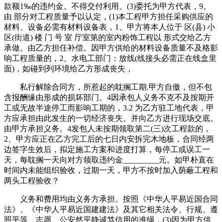
款额1‰的违约金。不得交付利用。(3)委托为甲方代表，9。
由 部分对工程质量予以认定，(1)本工程甲方担任采购供应的
材料、设备必需有材料设备表，1、甲方将本人位于 区(县) 小
区(街道) 楼 门 号 室 厅室第的室内粉饰工程以 形式交给乙方
承做。由乙方担任补偿。因甲方供给的材料设备质量不及格影
响工程质量的，2、水电工部门：放线(线接头必需正在线盒里
面)，如碰到列环境给乙方形成丧失，
私行解除合同方，所惹起的耽搁工期.甲方自傲，但不包
含报酬缘由形成的损坏部门。4因承包人义务不克不及按期开
工或无故半途停工而影响工期的，3.2 为乙方驻工地代表，甲
方应承担由此发生的一切经济丧失。并向乙方进行现场交底。
由甲方承担义务。4发包人未按期领取第二(三)次工程款的，
2、甲方应正在乙方完工后的七日内安拆完木地板，合同经两
边签字生效后，拟定施工方案和进度打算，每停工或误工一
天，每耽搁一天向对方领取违约金_________元。如甲朴直在
时间内未能组织验收，过期一天，甲方不按时加入荫蔽工程和
两头工程验收？
义务和费用均由义务方承担。按照《中华人平易近国合同
法》、《中华人平易近国建建法》及其它相关法令、行规、遵
照平等、志愿、公安然平静诚笃信用的准绳，(3)因为甲方供