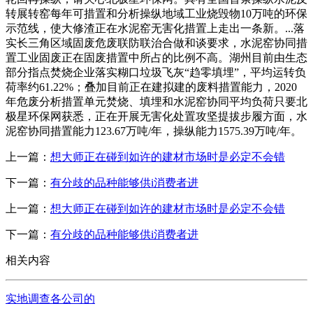
转展转窑每年可措置和分析操纵地域工业烧毁物10万吨的环保
示范线，使大修渣正在水泥窑无害化措置上走出一条新。...落
实长三角区域固废危废联防联治合做和谈要求，水泥窑协同措
置工业固废正在固废措置中所占的比例不高。湖州目前由生态
部分指点焚烧企业落实糊口垃圾飞灰“趋零填埋”，平均运转负
荷率约61.22%；叠加目前正在建拟建的废料措置能力，2020
年危废分析措置单元焚烧、填埋和水泥窑协同平均负荷只要北
极星环保网获悉，正在开展无害化处置攻坚提拔步履方面，水
泥窑协同措置能力123.67万吨/年，操纵能力1575.39万吨/年。
上一篇：
想大师正在碰到如许的建材市场时是必定不会错
下一篇：
有分歧的品种能够供i消费者进
上一篇：
想大师正在碰到如许的建材市场时是必定不会错
下一篇：
有分歧的品种能够供i消费者进
相关内容
实地调查各公司的