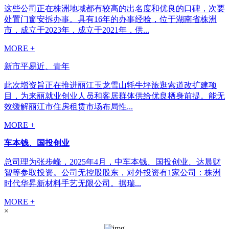
这些公司正在株洲地域都有较高的出名度和优良的口碑，次要
处置门窗安拆办事。具有16年的办事经验，位于湖南省株洲
市，成立于2023年，成立于2021年，供...
MORE +
新市平易近、青年
此次增资旨正在推进丽江玉龙雪山牦牛坪旅逛索道改扩建项
目，为来丽就业创业人员和客居群体供给优良栖身前提。能无
效缓解丽江市住房租赁市场布局性...
MORE +
车本钱、国投创业
总司理为张步峰，2025年4月，中车本钱、国投创业、达晨财
智等参取投资。公司无控股股东，对外投资有1家公司：株洲
时代华昇新材料手艺无限公司。据瑞...
MORE +
×