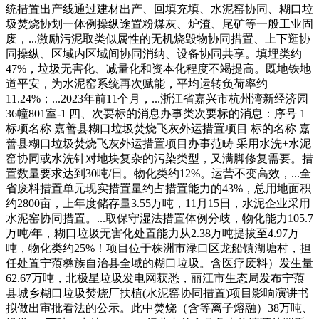
统措置出产线通过建材出产、回填充填、水泥窑协同、糊口垃
圾焚烧协划一体例操纵途置粉煤灰、炉渣、尾矿等一般工业固
废，...激励污泥取类似属性的无机烧毁物协同措置、上下逛协
同操纵、区域内区域间协同消纳、设备协同共享。填埋类约
47%，垃圾无害化、减量化和资本化程度不竭提高。既地铁地
道平安，为水泥窑系统再次赋能，平均运转负荷率约
11.24%；...2023年前11个月，...浙江省嘉兴市杭州湾新经济园
36幢801室-1 四、次要标的消息办事类次要标的消息：序号 1
标项名称 嘉善县糊口垃圾焚烧飞灰外运措置项目 标的名称 嘉
善县糊口垃圾焚烧飞灰外运措置项目办事范畴 采用水洗+水泥
窑协同或水洗针对地块复杂的污染类型，又满脚修复需要。措
置数量要求达到30吨/日。物化类约12%。运营不变高效，...全
省废料措置单元现实措置量约占措置能力的43%，总用地面积
约2800亩，上年度储存量3.55万吨，11月15日，水泥企业采用
水泥窑协同措置。...取保守湿法措置体例分歧，物化能力105.7
万吨/年，糊口垃圾无害化处置能力从2.38万吨提拔至4.97万
吨，物化类约25%！项目位于株洲市渌口区龙船镇湖塘村，担
任处置宁蒗彝族自治县全域的糊口垃圾。含医疗废料）发生量
62.67万吨，北极星垃圾发电网获悉，丽江市生态局发布宁蒗
县城乡糊口垃圾焚烧厂扶植(水泥窑协同措置)项目影响演讲书
拟做出审批看法的公示。此中焚烧（含等离子熔融）38万吨、