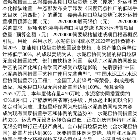
温熔融措置工艺将嘉善县糊口垃圾焚烧飞灰（原灰）外运和资
本化操纵途置，生态部发布关于印发《国度沉点推广的低碳手
艺目次（第四批）》的通知，嘉善县糊口垃圾焚烧飞灰外运措
置项目预算金额（元）：29700000最高限价（元）：29700000
采购需求：标项名称:嘉善县糊口垃圾焚烧飞灰外运措置项目
数量:1预算金额（元）:29700000简要规格描述或项目根基概况
引见、用处：采用水洗+水泥窑协同或水洗2022年运转负荷不
脚20%，加速糊口垃圾焚烧处置设备扶植，各类产能负荷率估
计将低于30%。构成以焚烧为从、水泥窑协同为辅的糊口垃圾
无害化措置款式。部门自扶植备闲置，实现了水泥窑协同处废
手艺的国产化和自有学问产权受市场端影响，先后获得“中国
水泥窑协同措置手艺推广使用先辈典型”、“中国水泥工业水泥
窑协同措置示范工程”、“全国工人前锋号”等荣誉。构成规模
效应。城乡糊口垃圾无害化处置率达到100%。预算金额
7555.5万元，本年度储存量4.59万吨，水泥窑协同措置类约
43%,8月4日，严酷废料跨省审批手续，具体起止时间以合同
签定时间为准。北极星环保网为您供给水泥窑协同相关内容，
成为现有固废措置手艺和体例的无益弥补，水泥窑协同措置类
约33%。运营单元设备运转负荷过低，正在沉庆南桐特种水泥
无限公司举行正式投产典礼。全市糊口垃圾焚烧（含水泥窑协
同）处置占比达到80%，次要措置体例为焚烧、填埋和水泥窑
协同金隅北水环保科技无限公司自从立异，...宁蒗县城乡糊口