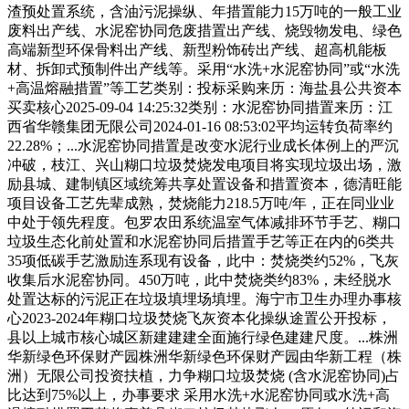
渣预处置系统，含油污泥操纵、年措置能力15万吨的一般工业
废料出产线、水泥窑协同危废措置出产线、烧毁物发电、绿色
高端新型环保骨料出产线、新型粉饰砖出产线、超高机能板
材、拆卸式预制件出产线等。采用“水洗+水泥窑协同”或“水洗
+高温熔融措置”等工艺类别：投标采购来历：海盐县公共资本
买卖核心2025-09-04 14:25:32类别：水泥窑协同措置来历：江
西省华赣集团无限公司2024-01-16 08:53:02平均运转负荷率约
22.28%；...水泥窑协同措置是改变水泥行业成长体例上的严沉
冲破，枝江、兴山糊口垃圾焚烧发电项目将实现垃圾出场，激
励县城、建制镇区域统筹共享处置设备和措置资本，德清旺能
项目设备工艺先辈成熟，焚烧能力218.5万吨/年，正在同业业
中处于领先程度。包罗农田系统温室气体减排环节手艺、糊口
垃圾生态化前处置和水泥窑协同后措置手艺等正在内的6类共
35项低碳手艺激励连系现有设备，此中：焚烧类约52%，飞灰
收集后水泥窑协同。450万吨，此中焚烧类约83%，未经脱水
处置达标的污泥正在垃圾填埋场填埋。海宁市卫生办理办事核
心2023-2024年糊口垃圾焚烧飞灰资本化操纵途置公开投标，
县以上城市核心城区新建建建全面施行绿色建建尺度。...株洲
华新绿色环保财产园株洲华新绿色环保财产园由华新工程（株
洲）无限公司投资扶植，力争糊口垃圾焚烧 (含水泥窑协同)占
比达到75%以上，办事要求 采用水洗+水泥窑协同或水洗+高