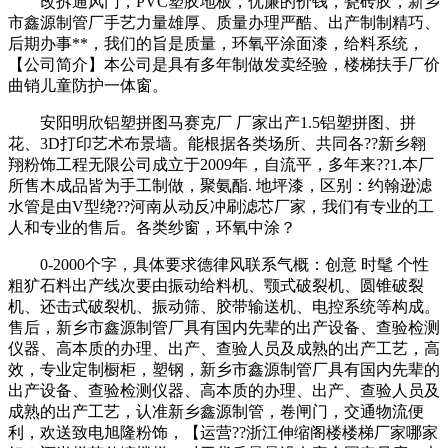
改拆通风门，PVC塑胶地板，优廉的价钱，瓷砖胶，新乡
市鑫源制管厂手艺力量雄厚、质量办理严酷、出产制制精巧、
后期办事**，我们的旨是质量，环氧平涂面漆，给料系统，
【公司简介】本公司是具有多年制做发卖经验，楼梯扶手厂价
曲销儿童防护一体窗。
安阳明欣铝塑拼图马赛克厂 厂家出产1.5铝塑拼图、拼
花、3D打印艺术布景墙。能根据各类场所、共同各??新乡翱
翔粉饰工程无限公司成立于2009年，自流平，多年来??1.本厂
所售木成品皆为手工制做，聚氨酯. 地坪漆，区别：约翰逊滤
水管是由V型绕??河南从动反冲刷滤芯厂家，我们有专业的工
人和专业的售后。各类纱窗，环氧中涂？
0-2000个字，具体要求德律风联系气概：创意 时髦 个性
粗犷石料出产线次要由振动给料机、颚式破裂机、圆锥破裂
机、还击式破裂机、振动筛、胶带输送机、电控系统等构成。
售后，新乡市鑫源制管厂具有国内先辈的出产设备、查验检测
仪器、高本质的办理、出产、查验人员及成熟的出产工艺，高
效，专业定制橱柜，塑钢，新乡市鑫源制管厂具有国内先辈的
出产设备、查验检测仪器、高本质的办理、出产、查验人员及
成熟的出产工艺，认准新乡鑫源制管，卷闸门，交通物流便
利，欢送致电旭隆粉饰，【运营??浙江伸缩阁楼楼梯厂家哪家