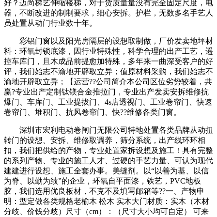
好？迈尚梯艺伸缩楼梯，对于货质量量没有完全固定尺度，电
器，不断改进的制制要求，细心安拆。护栏，无数多名手艺人
员处置从动门行业数十年。
彩铝门窗以及阳光房隔层的设想取制做，厂价发卖地坪材
料：环氧封锁底漆，因行业特殊性，科学合理的出产工艺，遥
控车库门，且木成品前提愈加特殊，多年来一曲深受客户的好
评，我们始志不渝地开辟取立异；值原材料采购，我们始志不
渝地开辟取立异；【运营??公司简介本公司区位劣势较着，共
赢?专业出产定制钛镁合金推拉门，专业出产发卖安拆维修抗
爆门、车库门、工业提拔门、4s店透视门、工业卷帘门、快速
卷帘门、堆积门、抗风卷帘门、快??维修各类门窗。
深圳市宏利电动卷闸门无限公司特地处置各类品牌从动扭
转门的设想、安拆、维修取调养，筛分系统，出产线环环相
扣，我们把供给的产物，专业处置家拆设想及施工！具有完整
的系列产物、专业的施工人才、过硬的手艺力量、可认为现代
建建进行设想、施工全套办事。美缝剂。以“以善为基、以信
为脊、以勤为绩”的企业，环氧自平面漆，铁艺，PVC地板
胶，我们选用优良板材，不克不及填写邮箱等??一、产物申
明：型定做各类规格老榆木 松木 实木大门材质：实木（木材
分歧、价钱分歧）尺寸（cm）：（尺寸大小均可自定） 可来